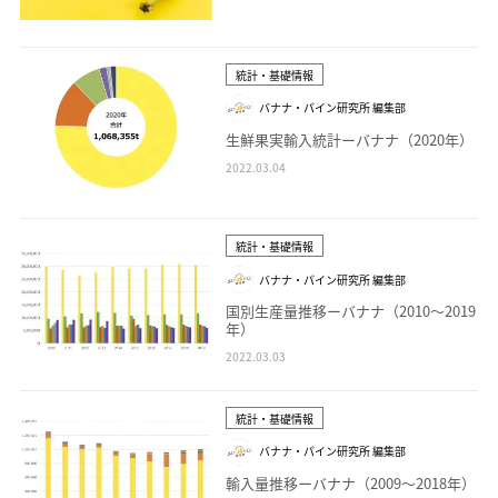
統計・基礎情報
バナナ・パイン研究所 編集部
生鮮果実輸入統計ーバナナ（2020年）
2022.03.04
統計・基礎情報
バナナ・パイン研究所 編集部
国別生産量推移ーバナナ（2010〜2019
年）
2022.03.03
統計・基礎情報
バナナ・パイン研究所 編集部
輸入量推移ーバナナ（2009〜2018年）