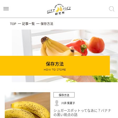
TOP
記事一覧
保存方法
保存方法
HOW TO STORE
保存方法
川井 紫夏子
シュガースポットってなあに？バナナ
の黒い斑点の話