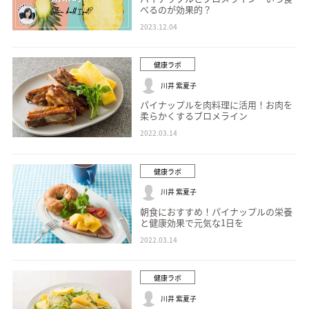
べるのが効果的？
2023.12.04
健康ラボ
川井 紫夏子
パイナップルを肉料理に活用！お肉を
柔らかくするブロメライン
2022.03.14
健康ラボ
川井 紫夏子
朝食におすすめ！パイナップルの栄養
と健康効果で元気な1日を
2022.03.14
健康ラボ
川井 紫夏子