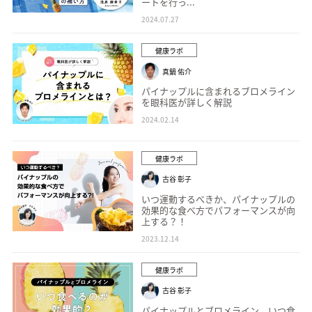
ートを行っ...
2024.07.27
健康ラボ
真鍋 佑介
パイナップルに含まれるブロメライン
を眼科医が詳しく解説
2024.02.14
健康ラボ
古谷 彰子
いつ運動するべきか、パイナップルの
効果的な食べ方でパフォーマンスが向
上する？！
2023.12.14
健康ラボ
古谷 彰子
パイナップルとブロメライン いつ食