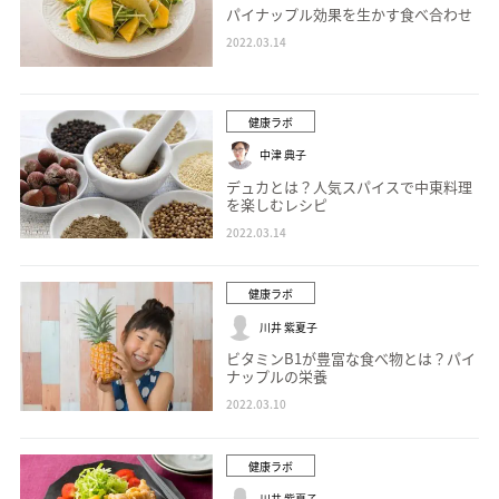
パイナップル効果を生かす食べ合わせ
2022.03.14
健康ラボ
中津 典子
デュカとは？人気スパイスで中東料理
を楽しむレシピ
2022.03.14
健康ラボ
川井 紫夏子
ビタミンB1が豊富な食べ物とは？パイ
ナップルの栄養
2022.03.10
健康ラボ
川井 紫夏子