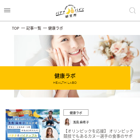
TOP
記事一覧
健康ラボ
健康ラボ
HEALTH LABO
健康ラボ
浅島 麻希子
【オリンピックを応援】 オリンピック
競技でもあるカヌー選手の食事のサポ