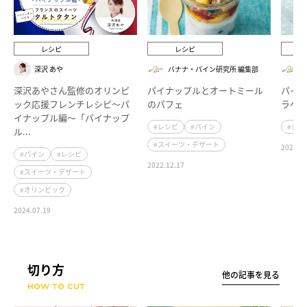
レシピ
レシピ
深沢 あや
バナナ・パイン研究所 編集部
深沢あやさん監修のオリンピ
パイナップルとオートミール
パイ
ック応援フレンチレシピ〜パ
のパフェ
ラぺ
イナップル編〜「パイナップ
#レシピ
#パイン
#レシ
ル...
#スイーツ・デザート
2022.12
#パイン
#レシピ
2022.12.17
#スイーツ・デザート
#オリンピック
2024.07.19
切り方
他の記事を見る
HOW TO CUT