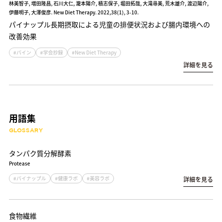
林美智子, 増田隆昌, 石川大仁, 瀧本陽介, 積志保子, 堀田拓哉, 大滝尋美, 荒木雄介, 渡辺陽介,
伊藤明子, 大澤俊彦. New Diet Therapy. 2022,38(1), 3-10.
パイナップル長期摂取による児童の排便状況および腸内環境への
改善効果
#パイン
#学会抄録
#New Diet Therapy
詳細を見る
用語集
GLOSSARY
タンパク質分解酵素
Protease
#パイナップル
#健康ラボ
#美容ラボ
詳細を見る
食物繊維