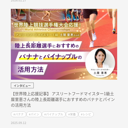
2026.02.27
インタビュー
【世界陸上応援記事】 アスリートフードマイスター1級土
屋里恵さんの陸上長距離選手におすすめのバナナとパイン
の活用方法
#バナナ
#パイン
#パイナップル
#栄養
#レシピ
2025.09.12