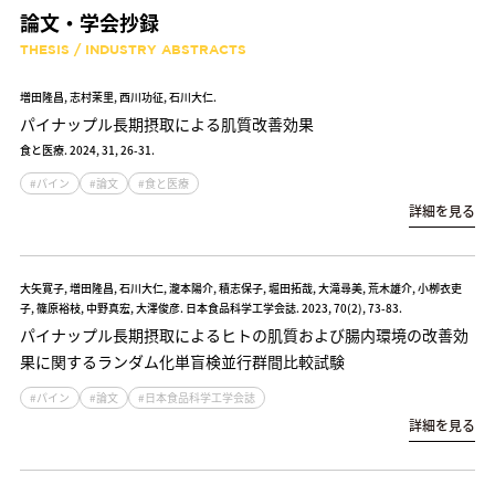
論文・学会抄録
THESIS / INDUSTRY ABSTRACTS
増田隆昌, 志村茉里, 西川功征, 石川大仁.
パイナップル長期摂取による肌質改善効果
食と医療. 2024, 31, 26-31.
#パイン
#論文
#食と医療
詳細を見る
大矢寛子, 増田隆昌, 石川大仁, 瀧本陽介, 積志保子, 堀田拓哉, 大滝尋美, 荒木雄介, 小栁衣吏
子, 篠原裕枝, 中野真宏, 大澤俊彦. 日本食品科学工学会誌. 2023, 70(2), 73-83.
パイナップル長期摂取によるヒトの肌質および腸内環境の改善効
果に関するランダム化単盲検並行群間比較試験
#パイン
#論文
#日本食品科学工学会誌
詳細を見る