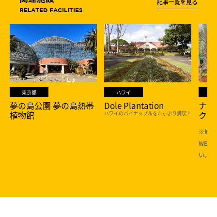
記事一覧を見る
RELATED FACILITIES
東京都
ハワイ
夢の島公園 夢の島熱帯
Dole Plantation
ナゴ
植物館
ク
ハワイのパイナップルをたっぷり満喫！
※最新
WEB
い。 【