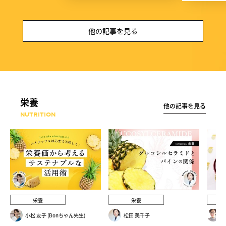
他の記事を見る
栄養
他の記事を見る
NUTRITION
栄養
栄養
小松 友子 (Bonちゃん先生)
松⽥ 美千⼦