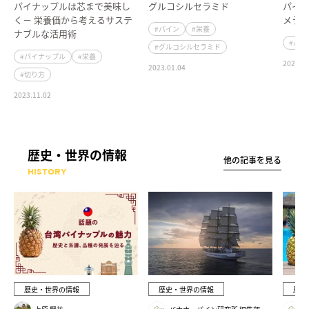
パイナップルは芯まで美味し
グルコシルセラミド
パイナ
く－ 栄養価から考えるサステ
メラ
#パイン
#栄養
ナブルな活用術
#パイ
#グルコシルセラミド
#パイナップル
#栄養
2022.03
2023.01.04
#切り方
2023.11.02
歴史・世界の情報
他の記事を見る
HISTORY
歴史・世界の情報
歴史・世界の情報
歴史