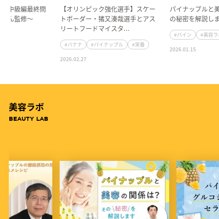
イズ中級編最終問
【オリンピック強化選手】スケー
パイナップルと
ーさん監修〜
トボーダー・猪又湊哉選手とアス
の秘密を解説し
リートフードマイスタ...
#パイン
#美容ラ
#バナナ
#パイナップル
#栄養
2026.01.15
2026.02.27
美容ラボ
BEAUTY LAB