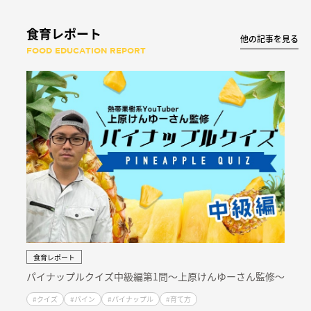
食育レポート
他の記事を見る
FOOD EDUCATION REPORT
食育レポート
パイナップルクイズ中級編第1問〜上原けんゆーさん監修〜
#クイズ
#パイン
#パイナップル
#育て方