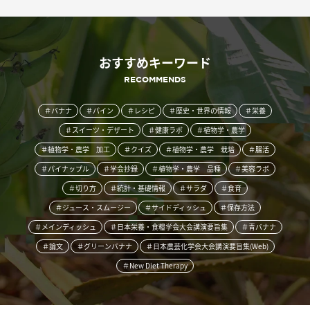
おすすめキーワード
RECOMMENDS
＃バナナ
＃パイン
＃レシピ
＃歴史・世界の情報
＃栄養
＃スイーツ・デザート
＃健康ラボ
＃植物学・農学
＃植物学・農学 加工
＃クイズ
＃植物学・農学 栽培
＃腸活
＃パイナップル
＃学会抄録
＃植物学・農学 品種
＃美容ラボ
＃切り方
＃統計・基礎情報
＃サラダ
＃食育
＃ジュース・スムージー
＃サイドディッシュ
＃保存方法
＃メインディッシュ
＃日本栄養・食糧学会大会講演要旨集
＃青バナナ
＃論文
＃グリーンバナナ
＃日本農芸化学会大会講演要旨集(Web)
＃New Diet Therapy