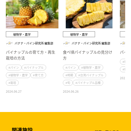
植物学・農学
植物学・農学
植
バナナ・パイン研究所 編集部
バナナ・パイン研究所 編集部
パイナップルの育て方・再生
食べ頃パイナップルの見分け
パイ
栽培の方法
方
#植物
#パイン
#パイナップル
#パイン
#植物学・農学
#植物
#植物学・農学
#育て方
#時期
#台湾パイナップル
2022.11
#栽培
#旬
#パイナップル品種
2024.06.27
2024.06.26
関連施設