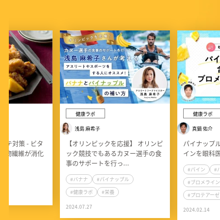
健康ラボ
健康ラボ
浅島 麻希子
真鍋 佑介
テ対策 - ビタ
【オリンピックを応援】 オリンピ
パイナップ
食物繊維が消化
ック競技でもあるカヌー選手の食
インを眼科
事のサポートを行っ...
#パイン
#
ボ
#バナナ
#パイナップル
#ブロメライン
#健康ラボ
#栄養
#プロテアーゼ
2024.07.27
2024.02.14