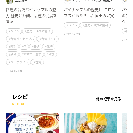
上原 賢祐
バナナ・パイン研究所 編集部
話題の台湾パイナップルの魅
パイナップルの歴史1 - コロン
パイナ
力 歴史と系譜、品種の発展を
ブスがもたらした国王の果実
のプ
辿る
へ
#パイン
#歴史・世界の情報
#パイン
#歴史・世界の情報
#歴史
2022.02.23
#台湾パイナップル
#台湾パイン
2022.02
#時期
#旬
#缶詰
#栽培
#品種
#植物学・農学
#種類
#パイナップル
#台湾
2024.02.08
レシピ
他の記事を見る
RECIPE