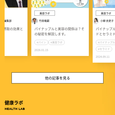
美容ラボ
美容ラボ
所 編集部
竹田竜嗣
小柳 衣吏子
続摂取の効果と
パイナップルと美容の関係は？そ
パイナップ
の秘密を解説します。
ドとセラミ
ン
#パイン
#美容ラボ
#パイナップル
#セラミド
2026.01.15
2024.09.11
他の記事を見る
健康ラボ
HEALTH LAB