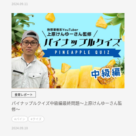
2024.09.11
食育レポート
パイナップルクイズ中級編最終問題〜上原けんゆーさん監
修〜
#パイン
#クイズ
2024.09.10