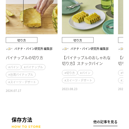
切り方
切り方
バナナ・パイン研究所 編集部
バナナ・パイン研究所 編集部
パイナップルの切り方
【パイナップルのおしゃれな
【パ
切り方】スナックパイン
切り
#パイン
#パイナップル
#切り方
#パイン
#切り
#台湾パイナップル
#スイーツ・デザート
#スイ
#スイーツ・デザート
2023.08.23
2023.08
2024.07.17
保存方法
他の記事を見る
HOW TO STORE