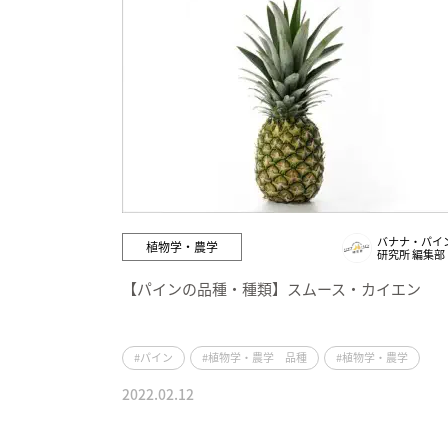
バナナ・パイ
植物学・農学
研究所 編集部
【パインの品種・種類】スムース・カイエン
#パイン
#植物学・農学 品種
#植物学・農学
2022.02.12