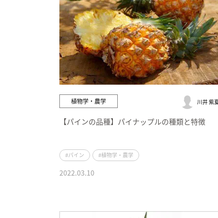
植物学・農学
川井 紫
【パインの品種】パイナップルの種類と特徴
#パイン
#植物学・農学
2022.03.10