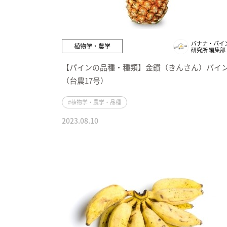
バナナ・パイ
植物学・農学
研究所 編集部
【パインの品種・種類】金鑚（きんさん）パイ
（台農17号）
#植物学・農学・品種
2023.08.10