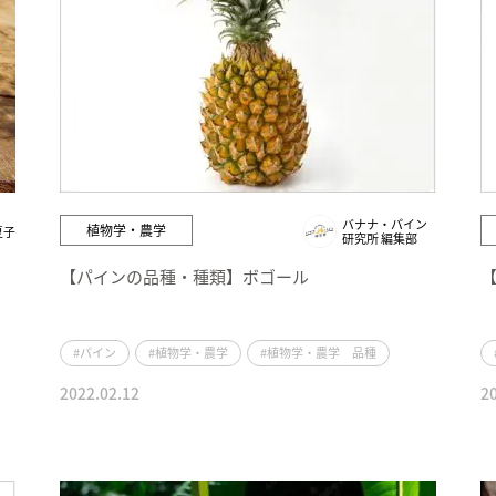
バナナ・パイン
植物学・農学
夏子
研究所 編集部
【パインの品種・種類】ボゴール
#パイン
#植物学・農学
#植物学・農学 品種
2022.02.12
2