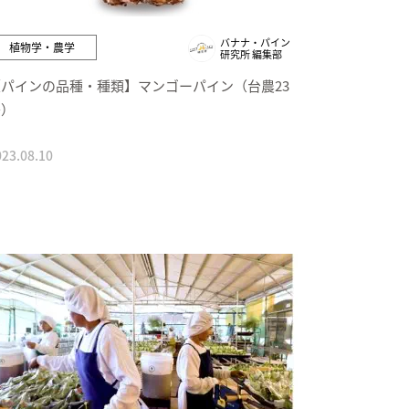
バナナ・パイン
植物学・農学
研究所 編集部
【パインの品種・種類】マンゴーパイン（台農23
号）
023.08.10