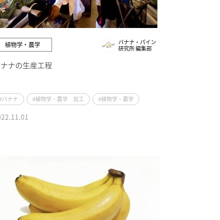
バナナ・パイン
植物学・農学
研究所 編集部
バナナの生産工程
#バナナ
#植物学・農学 加工
#植物学・農学
022.11.01