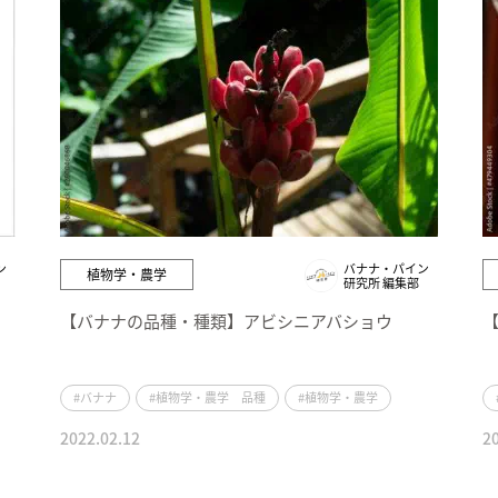
ン
バナナ・パイン
植物学・農学
研究所 編集部
【バナナの品種・種類】アビシニアバショウ
#バナナ
#植物学・農学 品種
#植物学・農学
2022.02.12
2