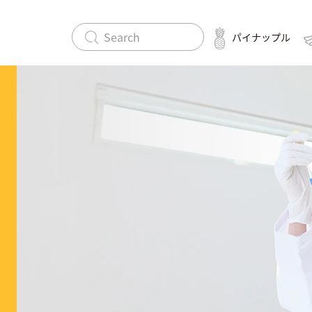
パイナップル