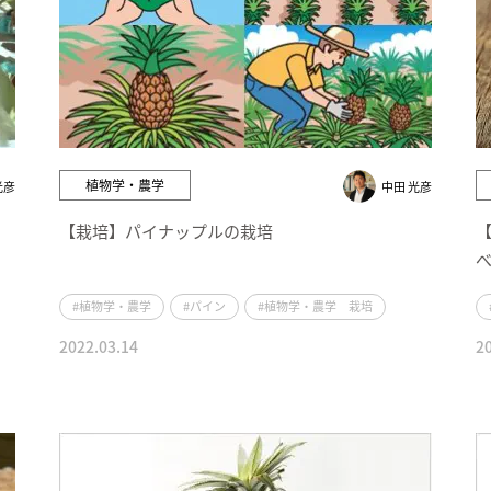
植物学・農学
光彦
中田 光彦
【栽培】パイナップルの栽培
#植物学・農学
#パイン
#植物学・農学 栽培
2022.03.14
2