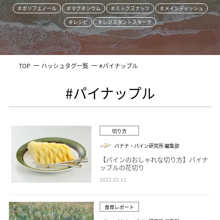
＃ポリフェノール
＃マグネシウム
＃ミックスナッツ
＃メインディッシュ
＃レシピ
＃レジスタントスターチ
TOP
ハッシュタグ一覧
#パイナップル
#パイナップル
切り方
バナナ・パイン研究所 編集部
【パインのおしゃれな切り方】パイナ
ップルの花切り
2022.02.12
食育レポート