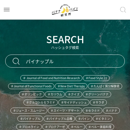
SEARCH
ハッシュタグ検索
＃ Journal of Food and Nutrition Research
＃Food Style 21
＃Journal of Functional Foods
＃New Diet Therapy
＃たんぱく質分解酵素
＃オリンピック
＃カリウム
＃クイズ
＃グリーンバナナ
＃グルコシルセラミド
＃サイドディッシュ
＃サラダ
＃ジュース・スムージー
＃スイーツ・デザート
＃セラミド
＃バナナ
＃パイナップル
＃パイナップル品種
＃パイン
＃ビタミン
＃ブロメライン
＃プロテアーゼ
＃ペルー
＃ペルー家庭料理