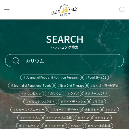
SEARCH
ハッシュタグ検索
＃ Journal of Food and Nutrition Research
＃Food Style 21
＃Journal of Functional Foods
＃New Diet Therapy
＃たんぱく質分解酵素
＃オリンピック
＃カリウム
＃クイズ
＃グリーンバナナ
＃グルコシルセラミド
＃サイドディッシュ
＃サラダ
＃ジュース・スムージー
＃スイーツ・デザート
＃セラミド
＃バナナ
＃パイナップル
＃パイナップル品種
＃パイン
＃ビタミン
＃ブロメライン
＃プロテアーゼ
＃ペルー
＃ペルー家庭料理