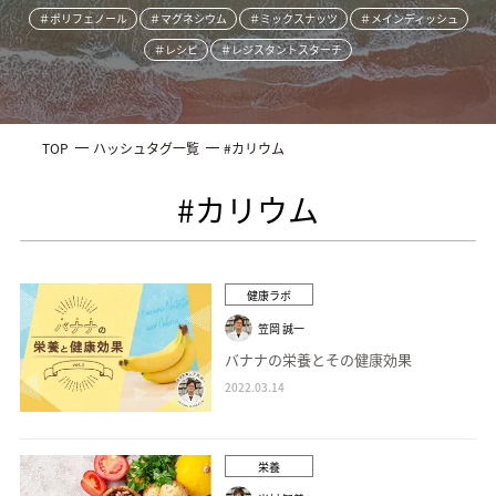
＃ポリフェノール
＃マグネシウム
＃ミックスナッツ
＃メインディッシュ
＃レシピ
＃レジスタントスターチ
TOP
ハッシュタグ一覧
#カリウム
#カリウム
健康ラボ
笠岡 誠一
バナナの栄養とその健康効果
2022.03.14
栄養