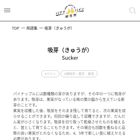
TOP
用語集
吸芽（きゅうが）
吸芽（きゅうが）
Sucker
#パイン
#植物学・農学 栽培
パイナップルには数種類の芽がありますが、その中の一つに吸芽が
あります。吸芽は、果実がなっている株の葉の脇から生えている新
芽のことです。
果実を収穫した後、吸芽をそのまま残して育てると、次の果実を成
らせることができます。何回か繰り返して収穫できますが、だんだ
ん実が小さくなります。吸芽を切り取って乾燥させたものを植える
と、苗として育てることもできます。その場合も回数を重ねると品
質の良い果実がとれなくなるため、4、5年で新しい苗に植えかえる
必要があります。