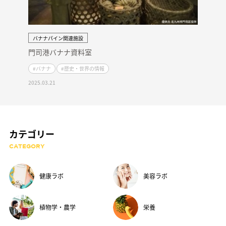
バナナパイン関連施設
門司港バナナ資料室
#バナナ
#歴史・世界の情報
2025.03.21
カテゴリー
CATEGORY
健康ラボ
美容ラボ
植物学・農学
栄養