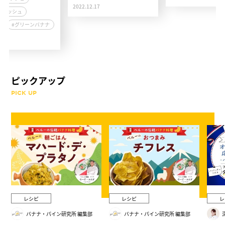
2022.12.17
ディッシュ
ナ
#グリーンバナナ
7
ピックアップ
PICK UP
レシピ
レシピ
レ
バナナ・パイン研究所 編集部
バナナ・パイン研究所 編集部