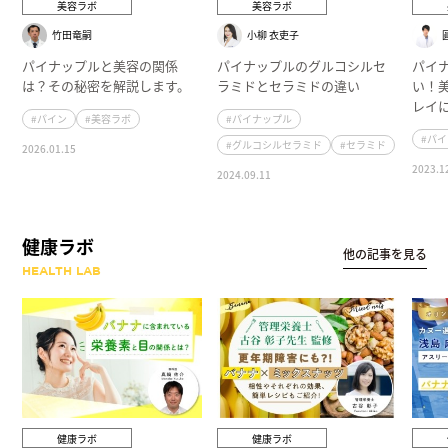
美容ラボ
美容ラボ
竹田竜嗣
小柳 衣吏子
パイナップルと美容の関係
パイナップルのグルコシルセ
パイ
は？その秘密を解説します。
ラミドとセラミドの違い
い！
レイ
#パイン
#美容ラボ
#パイナップル
#パ
#グルコシルセラミド
#セラミド
2026.01.15
2023.1
2024.09.11
健康ラボ
他の記事を見る
HEALTH LAB
健康ラボ
健康ラボ