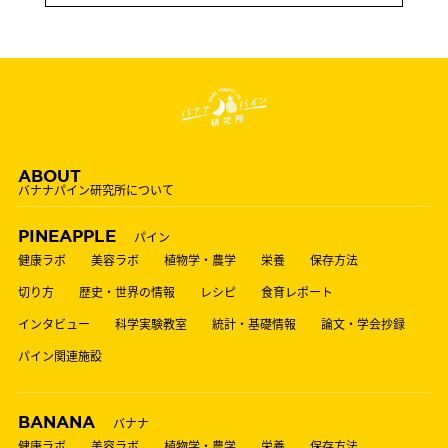
ABOUT
バナナパイン研究所について
PINEAPPLE
パイン
健康ラボ
美容ラボ
植物学・農学
栄養
保存方法
切り方
歴史・世界の情報
レシピ
食育レポート
インタビュー
科学実験教室
統計・基礎情報
論文・学会抄録
パイン関連施設
BANANA
バナナ
健康ラボ
美容ラボ
植物学・農学
栄養
保存方法