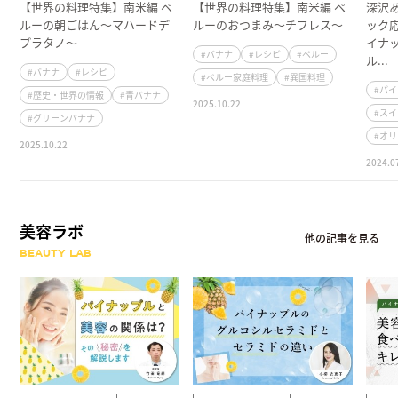
【世界の料理特集】南米編 ペ
【世界の料理特集】南米編 ペ
深沢
ルーの朝ごはん～マハードデ
ルーのおつまみ～チフレス～
ック
プラタノ～
イナ
#バナナ
#レシピ
#ペルー
ル...
#バナナ
#レシピ
#ペルー家庭料理
#異国料理
#パ
#歴史・世界の情報
#青バナナ
2025.10.22
#ス
#グリーンバナナ
#オ
2025.10.22
2024.0
美容ラボ
他の記事を見る
BEAUTY LAB