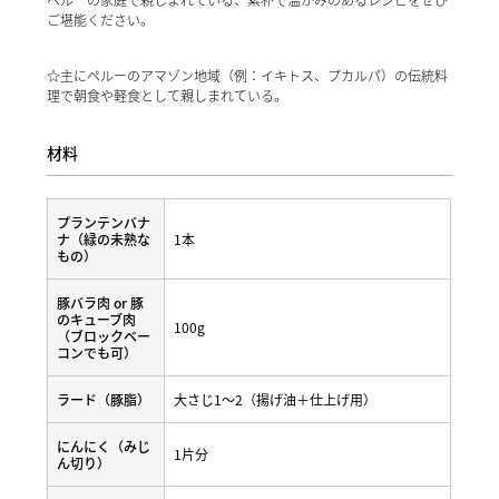
ご堪能ください。
☆主にペルーのアマゾン地域（例：イキトス、プカルパ）の伝統料
理で朝食や軽食として親しまれている。
材料
プランテンバナ
ナ（緑の未熟な
1本
もの）
豚バラ肉 or 豚
のキューブ肉
100g
（ブロックベー
コンでも可）
ラード（豚脂）
大さじ1～2（揚げ油＋仕上げ用）
にんにく（みじ
1片分
ん切り）