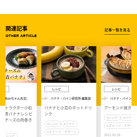
関連記事
記事一覧を見る
OTHER ARTICLE
ピ
レシピ
レシピ
子 (Bonちゃん先生)
バナナ・パイン研究所 編集部
バナナ・パイン研究
ンストラクター小松
バナナと小豆のホットドリ
アーモンド焼きバ
修の青バナナレシピ
ンク
#レシピ
#バナナ
〜りチーズの肉巻き
#レシピ
#バナナ
ナ」
#スイーツ・デザート
#スイーツ・デザート
2022.02.28
#レシピ