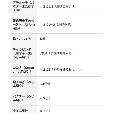
アチオーテ（パ
ウダーまたはオ
小さじ1/2（風味と色づけ）
イル）
黄色唐辛子のペ
ースト（Aji Ama
小さじ1〜2（お好みで）
rillo）
塩・こしょう
適量
チャラピンダ
（唐辛子・生/
1本分（辛さはお好みで）
みじん切り）
ココナ（Cocon
大さじ2（他の柑橘でも代用可）
a・果肉部分）
紫玉ねぎ（みじ
1/4個分
ん切り）
パクチー（みじ
大さじ1
ん切り）
ライム果汁
大さじ1