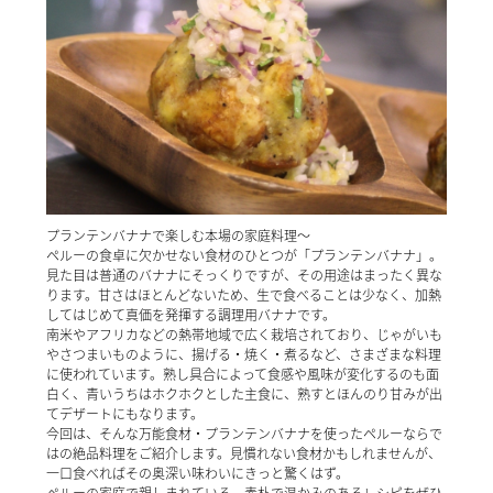
プランテンバナナで楽しむ本場の家庭料理～
ペルーの食卓に欠かせない食材のひとつが「プランテンバナナ」。
見た目は普通のバナナにそっくりですが、その用途はまったく異な
ります。甘さはほとんどないため、生で食べることは少なく、加熱
してはじめて真価を発揮する調理用バナナです。
南米やアフリカなどの熱帯地域で広く栽培されており、じゃがいも
やさつまいものように、揚げる・焼く・煮るなど、さまざまな料理
に使われています。熟し具合によって食感や風味が変化するのも面
白く、青いうちはホクホクとした主食に、熟すとほんのり甘みが出
てデザートにもなります。
今回は、そんな万能食材・プランテンバナナを使ったペルーならで
はの絶品料理をご紹介します。見慣れない食材かもしれませんが、
一口食べればその奥深い味わいにきっと驚くはず。
ペルーの家庭で親しまれている、素朴で温かみのあるレシピをぜひ