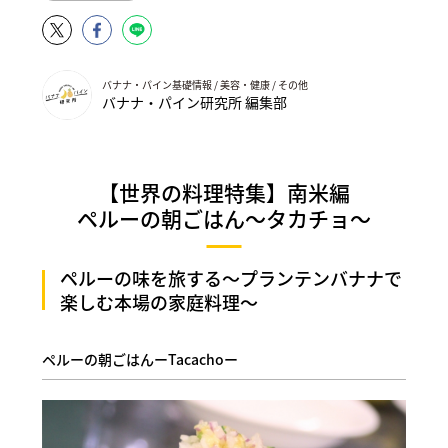
バナナ・パイン基礎情報 / 美容・健康 / その他
バナナ・パイン研究所 編集部
【世界の料理特集】南米編
ペルーの朝ごはん～タカチョ～
ペルーの味を旅する～プランテンバナナで
楽しむ本場の家庭料理～
ペルーの朝ごはんーTacachoー