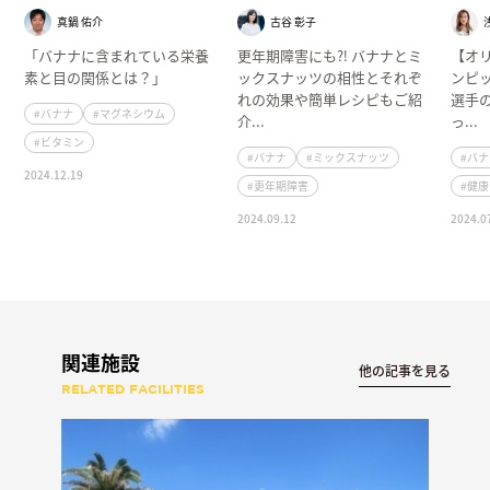
真鍋 佑介
古谷 彰子
「バナナに含まれている栄養
更年期障害にも⁈ バナナとミ
【オ
素と目の関係とは？」
ックスナッツの相性とそれぞ
ンピ
れの効果や簡単レシピもご紹
選手
#バナナ
#マグネシウム
介...
っ...
#ビタミン
#バナナ
#ミックスナッツ
#バ
2024.12.19
#更年期障害
#健
2024.09.12
2024.0
関連施設
他の記事を見る
RELATED FACILITIES