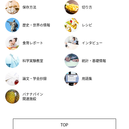
保存方法
切り方
歴史・世界の情報
レシピ
食育レポート
インタビュー
科学実験教室
統計・基礎情報
論文・学会抄録
用語集
バナナパイン
関連施設
TOP