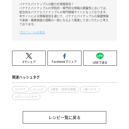
バナナとパイナップルの魅力を情報発信！
バナナとパイナップルの学術的・専門的な情報の網羅性においては、
総合的なバナナとパイナップルの専門情報サイトとなっております。
本サイトによる情報発信を通じて、バナナとパイナップルの基礎情報
や美容・健康価値の理解の一助になるよう推進してまいりたいと考え
ております。
プロフィールを見る
Facebookでシェア
Xでシェア
LINEで送る
関連ハッシュタグ
#バナナ
#レシピ
#歴史・世界の情報
#青バナナ
#グリーンバナナ
レシピ一覧に戻る