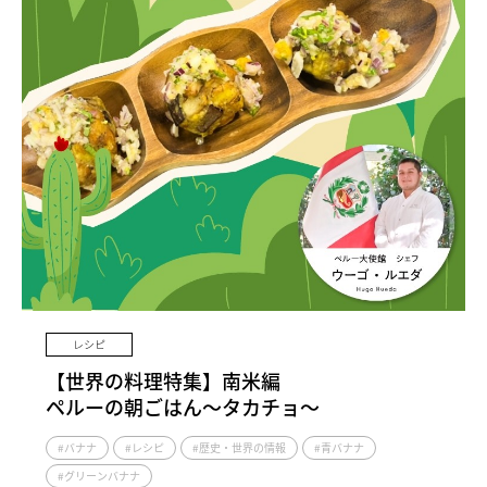
レシピ
【世界の料理特集】南米編
ペルーの朝ごはん～タカチョ～
#バナナ
#レシピ
#歴史・世界の情報
#青バナナ
#グリーンバナナ