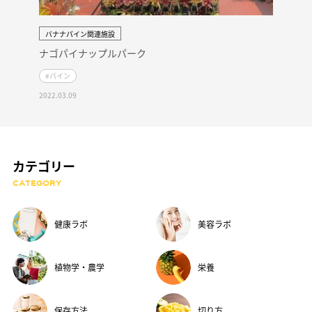
バナナパイン関連施設
ナゴパイナップルパーク
#パイン
2022.03.09
カテゴリー
CATEGORY
健康ラボ
美容ラボ
植物学・農学
栄養
保存方法
切り方