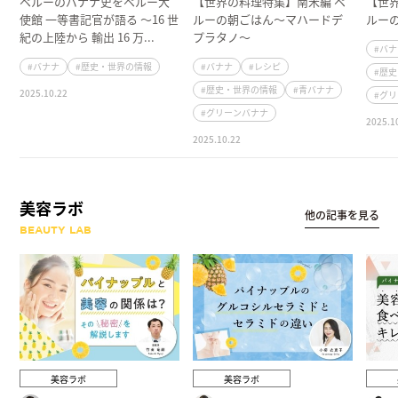
ペルーのバナナ史をペルー大
【世界の料理特集】南米編 ペ
【世
使館 一等書記官が語る 〜16 世
ルーの朝ごはん～マハードデ
ルー
紀の上陸から 輸出 16 万...
プラタノ～
#バ
#バナナ
#歴史・世界の情報
#バナナ
#レシピ
#歴
#歴史・世界の情報
#青バナナ
2025.10.22
#グ
#グリーンバナナ
2025.1
2025.10.22
美容ラボ
他の記事を見る
BEAUTY LAB
美容ラボ
美容ラボ