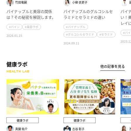
竹田竜嗣
小柳 衣吏子
パイナップルと美容の関係
パイナップルのグルコシルセ
パイ
は？その秘密を解説します。
ラミドとセラミドの違い
い！
レイ
#パイン
#美容ラボ
#パイナップル
#パ
#グルコシルセラミド
#セラミド
2026.01.15
2023.1
2024.09.11
健康ラボ
他の記事を見る
HEALTH LAB
健康ラボ
健康ラボ
真鍋 佑介
古谷 彰子