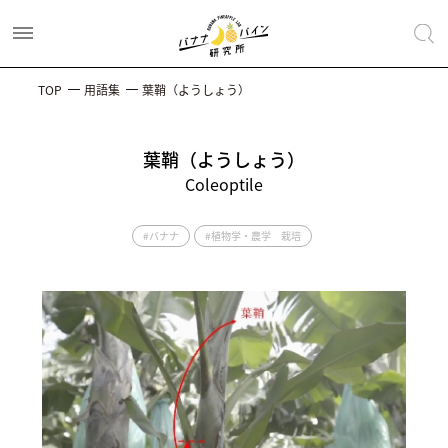
TOP
用語集
葉鞘（ようしょう）
葉鞘（ようしょう）
Coleoptile
#バナナ
#植物学・農学 栽培