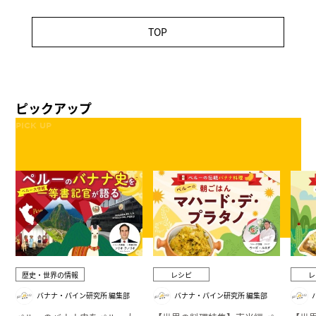
TOP
ピックアップ
PICK UP
歴史・世界の情報
レシピ
レ
バナナ・パイン研究所 編集部
バナナ・パイン研究所 編集部