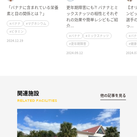
「バナナに含まれている栄養
更年期障害にも⁈ バナナとミ
【オ
素と目の関係とは？」
ックスナッツの相性とそれぞ
ンピ
れの効果や簡単レシピもご紹
選手
#バナナ
#マグネシウム
介...
っ...
#ビタミン
#バナナ
#ミックスナッツ
#バ
2024.12.19
#更年期障害
#健
2024.09.12
2024.0
関連施設
他の記事を見る
RELATED FACILITIES