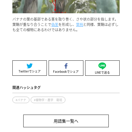
バナナの葉の基部である茎を取り巻く、さや状の部分を指します。
葉鞘が重なり合うことで
偽茎
を形成し、
葉柄
と同様、葉鞘は必ずし
も全ての植物にあるわけではありません。
Twitterでシェア
Facebookでシェア
LINEで送る
関連ハッシュタグ
#バナナ
#植物学・農学 栽培
用語集一覧へ