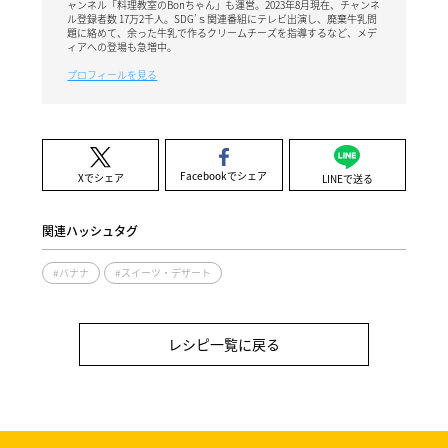
ャンネル「料理教室のBonちゃん」も運営。2023年8月現在、チャンネ
ル登録者数 17万2千人。SDG’ｓ関連番組にテレビ出演し、廃棄牛乳問
題に絡めて、余った牛乳で作るクリームチーズを指導するなど、メデ
ィアへの登場も急増中。
プロフィールを見る
Facebookでシェア
Xでシェア
LINEで送る
関連ハッシュタグ
#バナナ
#スイーツ・デザート
レシピ一覧に戻る