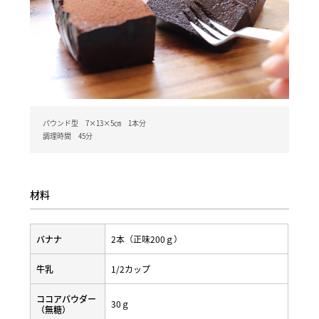
パウンド型 7×13×5㎝ 1本分
調理時間 45分
材料
バナナ
2本（正味200ｇ）
牛乳
1/2カップ
ココアパウダー
30ｇ
（無糖）