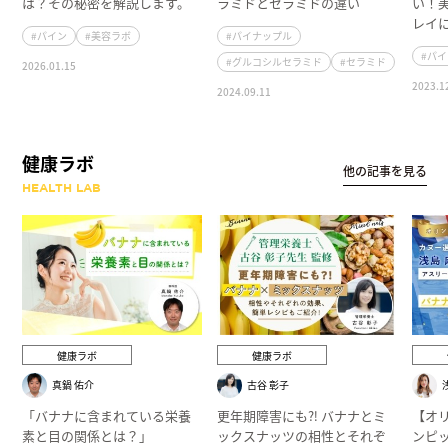
は？その秘密を解説します。
ラミドとセラミドの違い
い！
レイ
#パイン
#美容ラボ
#パイナップル
#パ
#グルコシルセラミド
#セラミド
2026.01.15
2023.1
2024.09.11
健康ラボ
他の記事を見る
HEALTH LAB
健康ラボ
健康ラボ
真鍋 佑介
古谷 彰子
「バナナに含まれている栄養
更年期障害にも⁈ バナナとミ
【オ
素と目の関係とは？」
ックスナッツの相性とそれぞ
ンピ