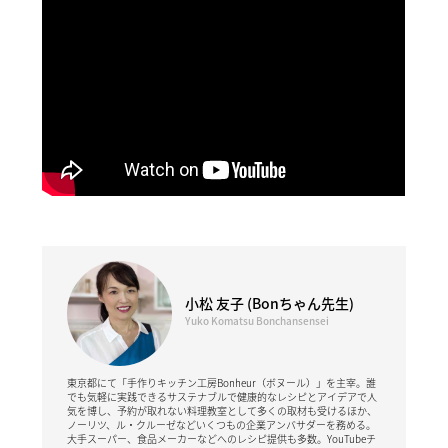
小松 友子 (Bonちゃん先生)
Yuko Komatsu Bonchansensei
東京都にて「手作りキッチン工房Bonheur（ボヌール）」を主宰。誰
でも気軽に実践できるサステナブルで健康的なレシピとアイデアで人
気を博し、予約が取れない料理教室として多くの取材も受けるほか、
ノーリツ、ル・クルーゼなどいくつもの企業アンバサダーを務める。
大手スーパー、食品メーカーなどへのレシピ提供も多数。YouTubeチ