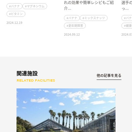
れの効果や簡単レシピもご紹
選手
#バナナ
#マグネシウム
介...
っ...
#ビタミン
#バナナ
#ミックスナッツ
#バ
2024.12.19
#更年期障害
#健
2024.09.12
2024.0
関連施設
他の記事を見る
RELATED FACILITIES