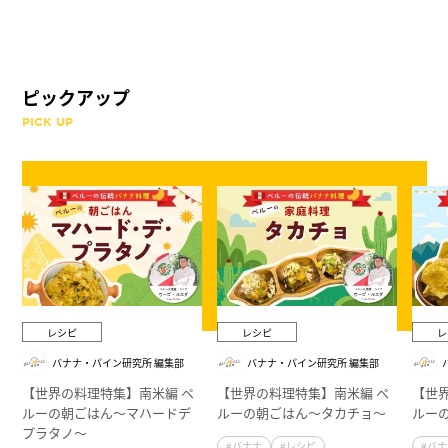
ピックアップ
PICK UP
レシピ
レシピ
レ
バナナ・パイン研究所 編集部
バナナ・パイン研究所 編集部
【世界の料理特集】南米編 ペ
【世界の料理特集】南米編 ペ
【世
ルーの朝ごはん～マハードデ
ルーの朝ごはん～タカチョ～
ルー
プラタノ～
#バナナ
#レシピ
#バ