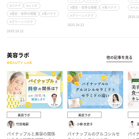
#バナナ
#レシピ
#歴史・世界の情報
#青バナナ
#ペ
#歴史・世界の情報
#青バナナ
#グリーンバナナ
2025.1
#グリーンバナナ
2025.10.22
2025.10.22
美容ラボ
他の記事を見る
BEAUTY LAB
美容ラボ
美容ラボ
竹田竜嗣
小柳 衣吏子
パイナップルと美容の関係
パイナップルのグルコシルセ
パイ