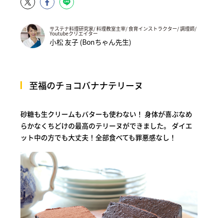
サステナ料理研究家/ 料理教室主宰/ 食育インストラクター/ 調理師/
Youtubeクリエイター
小松 友子 (Bonちゃん先生)
至福のチョコバナナテリーヌ
砂糖も生クリームもバターも使わない！ 身体が喜ぶなめ
らかなくちどけの最高のテリーヌができました。 ダイエ
ット中の方でも大丈夫！全部食べても罪悪感なし！