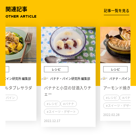
関連記事
記事一覧を見る
OTHER ARTICLE
ピ
レシピ
レシピ
・パイン研究所 編集部
バナナ・パイン研究所 編集部
バナナ・パイン研究
ップルタブレサラダ
バナナと小豆の甘酒入りチ
アーモンド焼きバ
ェー
#パイン
#レシピ
#バナナ
#レシピ
#バナナ
#スイーツ・デザート
#スイーツ・デザート
4
2022.02.28
2022.12.17