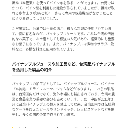
繊維（維管束）を使ってパイン布を作ることができます。台湾では
かつて、パイン葉を利用した織物が作られていましたが、繊維が取
れる歩留まりが3%と低く、さらに専用の採織機械がなかったこと
により衰退してしまいました。
ただ果実は、台湾では生食のほか、様々な料理に使用されていま
す。特に有名なのが、パイナップルケーキです。これは台湾の伝統
的なお菓子で、お土産としても根強い人気があり、経済的にも重要
なお菓子になっています。また、パイナップルは煮物やサラダ、飲
料など、多様な料理に応用されています。
パイナップルジュースや加工品など、台湾産パイナップル
を活用した製品の紹介
パイナップルの加工品としては、パイナップルジュース、パイナッ
プル缶詰、ドライフルーツ、ジャムなどがあります。これらの製品
は、台湾国内だけでなく、海外市場にも輸出されており、台湾の農
業と食品産業の重要な部分を占めています。また、中国が2021年3
月に台湾パイナップルの輸入を禁止して以来、台湾国内では伝統的
なケーキを超えたビールやサンドイッチ、巨大ビスケットなどを開
発し、多くの国内企業で作られています。