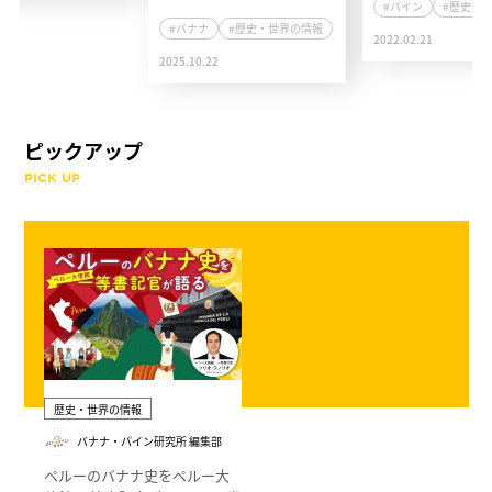
#パイン
#歴史・
#バナナ
#歴史・世界の情報
2022.02.21
2025.10.22
ピックアップ
PICK UP
歴史・世界の情報
バナナ・パイン研究所 編集部
ペルーのバナナ史をペルー大