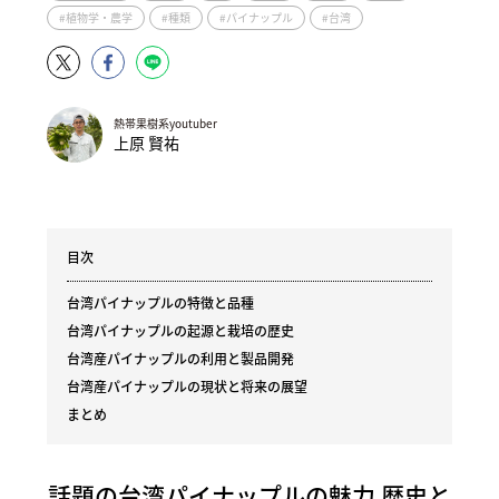
#植物学・農学
#種類
#パイナップル
#台湾
熱帯果樹系youtuber
上原 賢祐
目次
台湾パイナップルの特徴と品種
台湾パイナップルの起源と栽培の歴史
台湾産パイナップルの利用と製品開発
台湾産パイナップルの現状と将来の展望
まとめ
話題の台湾パイナップルの魅力 歴史と