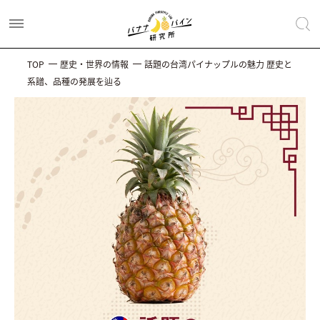
TOP
歴史・世界の情報
話題の台湾パイナップルの魅力 歴史と
系譜、品種の発展を辿る