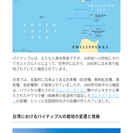
パイナップルは、もともと南米原産ですが、16世紀〜17世紀にかけ
てポルトガル人らによって、世界中に広がり、1650年には台湾で栽
培されていたと報告されています。
台湾では、全島的に古来よりある在来種（紅皮種、無刺紅皮種、黄
皮種、烏皮種等）が栽培されていましたが、1900年代前半から戦前
は、ハワイから導入された
スムース・カイエン
種やボルネオから導
入されたサワラク種（純熱帯の低湿地で固定した
スムース・カイエ
ン
の変種）といった缶詰原料向きの品種が作られていました。
台湾におけるパイナップルの栽培の変遷と発展