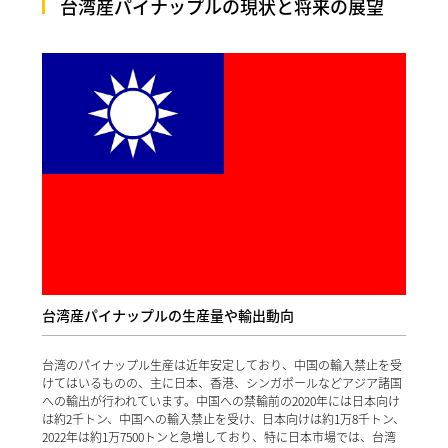
台湾産パイナップルの現状と将来の展望
台湾産パイナップルの生産量や輸出動向
台湾のパイナップル生産は近年安定しており、中国の輸入禁止を受
けてはいるものの、主に日本、香港、シンガポールなどアジア諸国
への輸出が行われています。中国への禁輸前の2020年には日本向け
は約2千トン、中国への輸入禁止を受け、日本向けは約1万8千トン、
2022年は約1万7500トンと急増しており、特に日本市場では、台湾