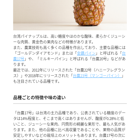
台湾パイナップルは、高い糖度やほのかな酸味、柔らかくジューシ
ーな肉質、黄金色の果肉などの特徴があります。
また、農業技術も高く多くの品種を作出しており、主要な品種には
「ゴールデンダイアモンド」または「
金鑚パイン
」と呼ばれる「
台
農17号
」や、「ミルキーパイン」と呼ばれる「台農20号」などがあ
ります。
最近では、2012年にリリースされた「台農22号（ハニーフレグラン
ス）」や2018年にリリースされた「
台農23号（マンゴーパイン）
」
も注目されている品種です。
品種ごとの特徴や味の違い
「台農17号」は台湾の主力品種であり、公表されている糖度のデー
タは14%程度と、そこまで高くはありませんが、酸度が0.28%と低
いこと、ジューシーな果肉、円筒形の綺麗な果形で、最も人気があ
ります。また、他の品種に比べ高収量であることや、果物の品質が
安定しやすいなどの栽培上のメリットもあります。台農17号の次に