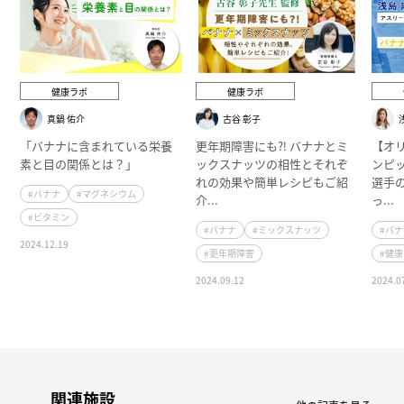
健康ラボ
健康ラボ
真鍋 佑介
古谷 彰子
「バナナに含まれている栄養
更年期障害にも⁈ バナナとミ
【オ
素と目の関係とは？」
ックスナッツの相性とそれぞ
ンピ
れの効果や簡単レシピもご紹
選手
#バナナ
#マグネシウム
介...
っ...
#ビタミン
#バナナ
#ミックスナッツ
#バ
2024.12.19
#更年期障害
#健
2024.09.12
2024.0
関連施設