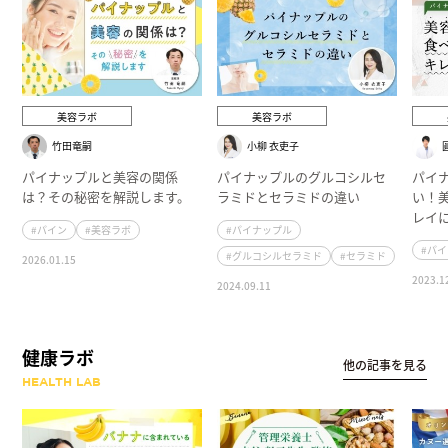
美容ラボ
美容ラボ
竹田竜嗣
小柳 衣吏子
パイナップルと美容の関係
パイナップルのグルコシルセ
パイ
は？その秘密を解説します。
ラミドとセラミドの違い
い！
レイ
#パイン
#美容ラボ
#パイナップル
#パ
#グルコシルセラミド
#セラミド
2026.01.15
2023.1
2024.09.11
健康ラボ
他の記事を見る
HEALTH LAB