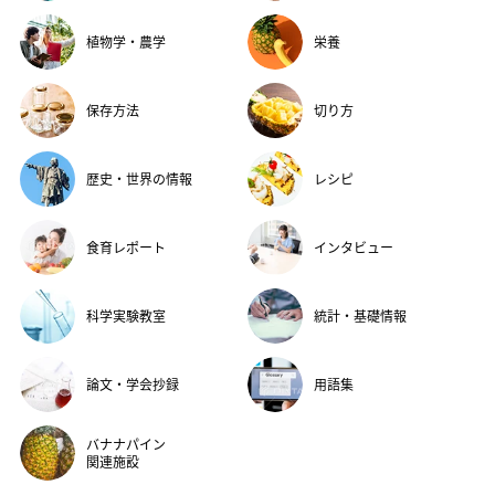
植物学・農学
栄養
保存方法
切り方
歴史・世界の情報
レシピ
食育レポート
インタビュー
科学実験教室
統計・基礎情報
論文・学会抄録
用語集
バナナパイン
関連施設