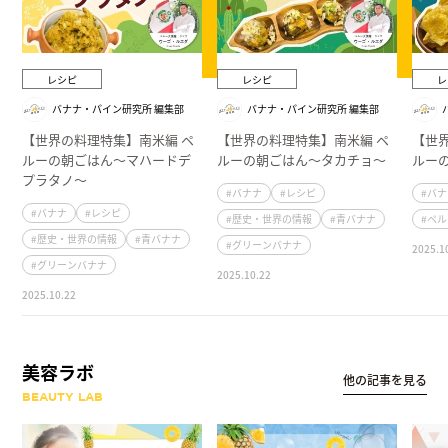
レシピ
レシピ
レ
バナナ・パイン研究所 編集部
バナナ・パイン研究所 編集部
【世界の料理特集】南米編 ペ
【世界の料理特集】南米編 ペ
【世
ルーの朝ごはん～マハードデ
ルーの朝ごはん～タカチョ～
ルー
プラタノ～
#バナナ
#レシピ
#バ
#バナナ
#レシピ
#歴史・世界の情報
#青バナナ
#ペ
#歴史・世界の情報
#青バナナ
#グリーンバナナ
2025.1
#グリーンバナナ
2025.10.22
2025.10.22
美容ラボ
他の記事を見る
BEAUTY LAB