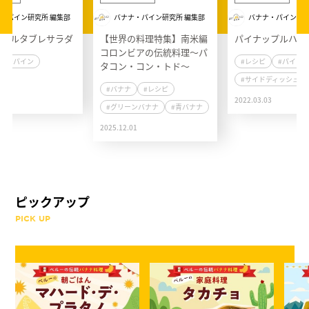
・パイン研究所 編集部
バナナ・パイン研究所 編集部
バナナ・パイン研究
ップルタブレサラダ
【世界の料理特集】南米編
パイナップルハム
コロンビアの伝統料理～パ
#パイン
#レシピ
#パイン
タコン・コン・トド～
#サイドディッシュ
#バナナ
#レシピ
4
2022.03.03
#グリーンバナナ
#青バナナ
2025.12.01
ピックアップ
PICK UP