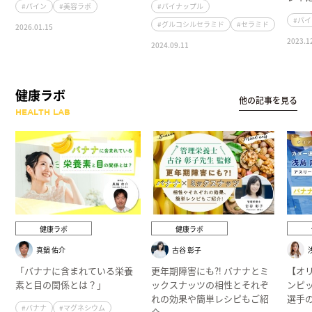
#パイン
#美容ラボ
#パイナップル
#パ
#グルコシルセラミド
#セラミド
2026.01.15
2023.1
2024.09.11
健康ラボ
他の記事を見る
HEALTH LAB
健康ラボ
健康ラボ
真鍋 佑介
古谷 彰子
「バナナに含まれている栄養
更年期障害にも⁈ バナナとミ
【オ
素と目の関係とは？」
ックスナッツの相性とそれぞ
ンピ
れの効果や簡単レシピもご紹
選手
#バナナ
#マグネシウム