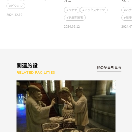
介...
っ...
#ビタミン
#バナナ
#ミックスナッツ
#バ
2024.12.19
#更年期障害
#健
2024.09.12
2024.0
関連施設
他の記事を見る
RELATED FACILITIES