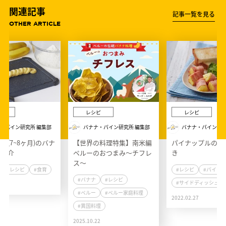
関連記事
記事一覧を見る
OTHER ARTICLE
ピ
レシピ
レシピ
・パイン研究所 編集部
バナナ・パイン研究所 編集部
バナナ・パイン研究
期(7~8ヶ月)のバナ
【世界の料理特集】南米編
パイナップルのベ
ピ紹介
ペルーのおつまみ～チフレ
き
ス～
#レシピ
#食育
#レシピ
#パイン
#バナナ
#レシピ
#サイドディッシュ
7
#ペルー
#ペルー家庭料理
2022.02.27
#異国料理
2025.10.22