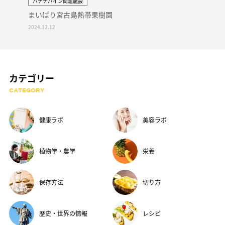
バナナパイン関連施設
まいぱり宮古島熱帯果樹園
2024.12.12
カテゴリー
CATEGORY
健康ラボ
美容ラボ
植物学・農学
栄養
保存方法
切り方
歴史・世界の情報
レシピ