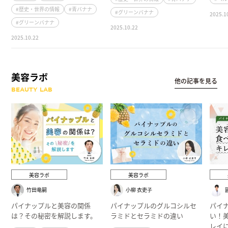
#歴史・世界の情報
#青バナナ
#グリーンバナナ
2025.1
#グリーンバナナ
2025.10.22
2025.10.22
美容ラボ
他の記事を見る
BEAUTY LAB
美容ラボ
美容ラボ
竹田竜嗣
小柳 衣吏子
パイナップルと美容の関係
パイナップルのグルコシルセ
パイ
は？その秘密を解説します。
ラミドとセラミドの違い
い！
レイ