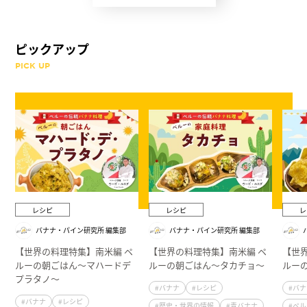
ピックアップ
PICK UP
レシピ
レシピ
レ
バナナ・パイン研究所 編集部
バナナ・パイン研究所 編集部
【世界の料理特集】南米編 ペ
【世界の料理特集】南米編 ペ
【世
ルーの朝ごはん～マハードデ
ルーの朝ごはん～タカチョ～
ルー
プラタノ～
#バナナ
#レシピ
#バ
#バナナ
#レシピ
#歴史・世界の情報
#青バナナ
#ペ