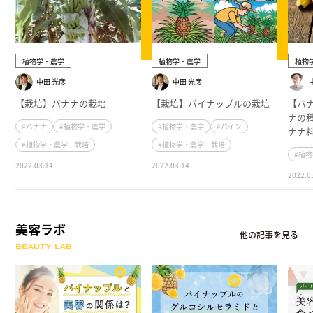
植物学・農学
植物学・農学
植物
中田 光彦
中田 光彦
【栽培】バナナの栽培
【栽培】パイナップルの栽培
【バ
ナの
#バナナ
#植物学・農学
#植物学・農学
#パイン
ナナ
#植物学・農学 栽培
#植物学・農学 栽培
#植
2022.03.14
2022.03.14
2022.0
美容ラボ
他の記事を見る
BEAUTY LAB