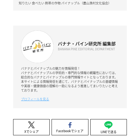
知りたい 食べたい 熱帯の作物 パイナップル（農山漁村文化協会）
バナナ・パイン研究所 編集部
BANANA PINE EDITORIAL DEPARTMENT
バナナとパイナップルの魅力を情報発信！
バナナとパイナップルの学術的・専門的な情報の網羅性においては、
総合的なバナナとパイナップルの専門情報サイトとなっております。
本サイトによる情報発信を通じて、バナナとパイナップルの基礎情報
や美容・健康価値の理解の一助になるよう推進してまいりたいと考え
ております。
プロフィールを見る
Facebookでシェア
Xでシェア
LINEで送る