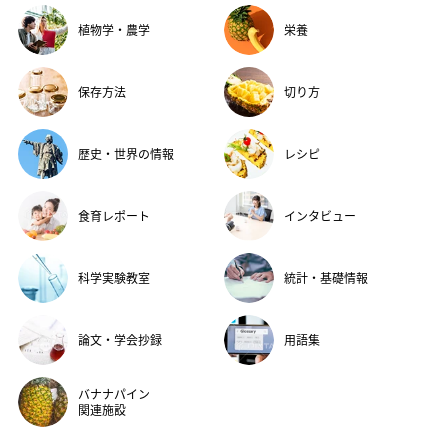
植物学・農学
栄養
保存方法
切り方
歴史・世界の情報
レシピ
食育レポート
インタビュー
科学実験教室
統計・基礎情報
論文・学会抄録
用語集
バナナパイン
関連施設