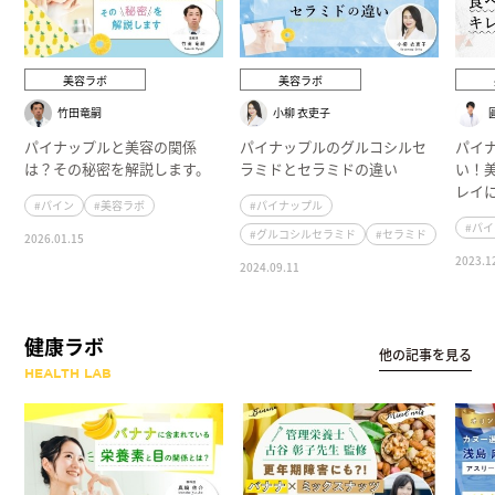
美容ラボ
美容ラボ
竹田竜嗣
小柳 衣吏子
パイナップルと美容の関係
パイナップルのグルコシルセ
パイ
は？その秘密を解説します。
ラミドとセラミドの違い
い！
レイ
#パイン
#美容ラボ
#パイナップル
#パ
#グルコシルセラミド
#セラミド
2026.01.15
2023.1
2024.09.11
健康ラボ
他の記事を見る
HEALTH LAB