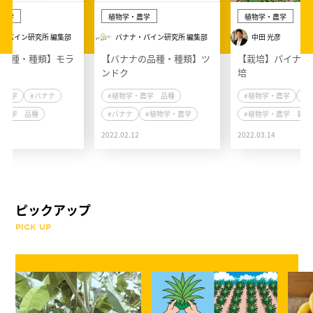
農学
植物学・農学
植物学・農学
・パイン研究所 編集部
バナナ・パイン研究所 編集部
中田 光彦
ナ品種・種類】モラ
【バナナの品種・種類】ツ
【栽培】パイナッ
ンドク
培
・農学
#バナナ
#植物学・農学 品種
#植物学・農学
#
・農学 品種
#バナナ
#植物学・農学
#植物学・農学 栽培
2
2022.02.12
2022.03.14
ピックアップ
PICK UP