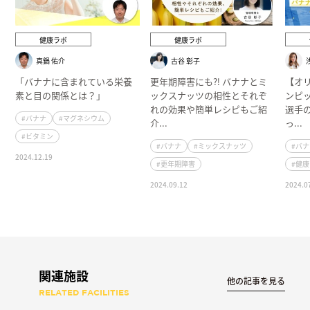
健康ラボ
健康ラボ
真鍋 佑介
古谷 彰子
「バナナに含まれている栄養
更年期障害にも⁈ バナナとミ
【オ
素と目の関係とは？」
ックスナッツの相性とそれぞ
ンピ
れの効果や簡単レシピもご紹
選手
#バナナ
#マグネシウム
介...
っ...
#ビタミン
#バナナ
#ミックスナッツ
#バ
2024.12.19
#更年期障害
#健
2024.09.12
2024.0
関連施設
他の記事を見る
RELATED FACILITIES